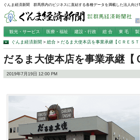
ぐんま経済新聞 群馬県内のビジネスに直結する各種データを満載した法人向け
観光・サービス
医療・福祉
建設・行政
総 合
東 毛
製
ぐんま経済新聞
>
総合
>
だるま大使本店を事業承継【ＣＲＥＳＴ
だるま大使本店を事業承継【
2019年7月19日 12:00 PM