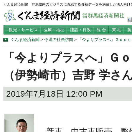
ぐんま経済新聞 群馬県内のビジネスに直結する各種データを満載した法人向け
観光・サービス
医療・福祉
建設・行政
総 合
東 毛
製
ぐんま経済新聞
>
今週の社長訪問
>
「今よりプラスへ」Ｇｏｏｄ
「今よりプラスへ」Ｇｏ
（伊勢崎市）吉野 学さ
2019年7月18日 12:00 PM
新車、中古車販売、整