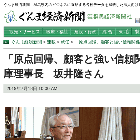
ぐんま経済新聞 群馬県内のビジネスに直結する各種データを満載した法人向け
観光・サービス
医療・福祉
建設・行政
総 合
東 毛
製
ぐんま経済新聞
>
連載
>
就任
>
「原点回帰、顧客と強い信頼関係
「原点回帰、顧客と強い信頼
庫理事長 坂井隆さん
2019年7月18日 10:00 AM