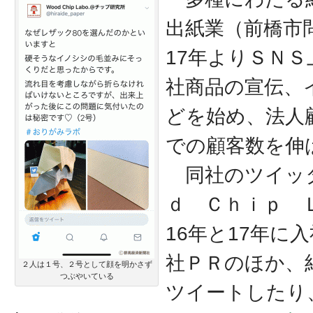
出紙業（前橋市
17年よりＳＮ
社商品の宣伝、
どを始め、法人
での顧客数を伸
同社のツイッ
ｄ Ｃｈｉｐ 
16年と17年に
社ＰＲのほか、
２人は１号、２号として顔を明かさず
つぶやいている
ツイートしたり