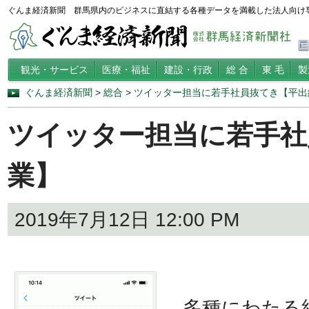
ぐんま経済新聞 群馬県内のビジネスに直結する各種データを満載した法人向け
観光・サービス
医療・福祉
建設・行政
総 合
東 毛
製
ぐんま経済新聞
>
総合
>
ツイッター担当に若手社員抜てき【平出
ツイッター担当に若手社
業】
2019年7月12日 12:00 PM
多種にわたる紙