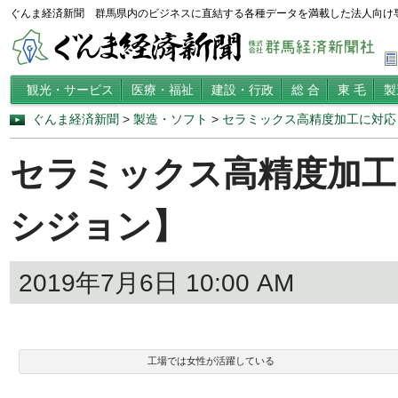
ぐんま経済新聞 群馬県内のビジネスに直結する各種データを満載した法人向け
観光・サービス
医療・福祉
建設・行政
総 合
東 毛
製
ぐんま経済新聞
>
製造・ソフト
>
セラミックス高精度加工に対応
セラミックス高精度加工
シジョン】
2019年7月6日 10:00 AM
工場では女性が活躍している