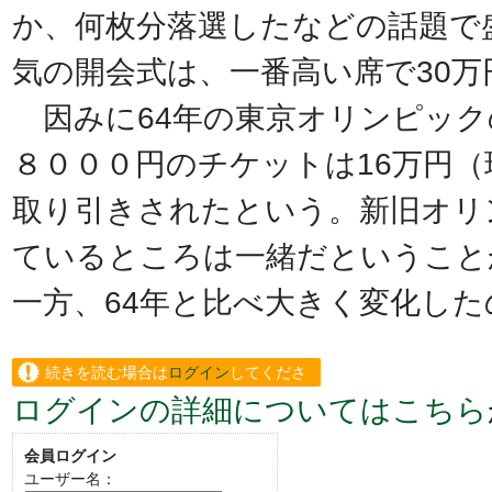
か、何枚分落選したなどの話題で
気の開会式は、一番高い席で30
因みに64年の東京オリンピック
８０００円のチケットは16万円
取り引きされたという。新旧オリ
ているところは一緒だということ
一方、64年と比べ大きく変化した
続きを読む場合は
ログイン
してくださ
ログインの詳細についてはこちら
い。
会員ログイン
ユーザー名：