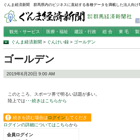
ぐんま経済新聞 群馬県内のビジネスに直結する各種データを満載した法人向け
観光・サービス
医療・福祉
建設・行政
総 合
東 毛
製
ぐんま経済新聞
>
ぐんけい録
>
ゴールデン
ゴールデン
2019年6月20日 9:00 AM
このところ、スポーツ界で明るい話題が多い。
陸上では
･･･続きはこちらから
続きを読む場合は
ログイン
してくださ
ログインの詳細についてはこちら
から
い。
会員ログイン