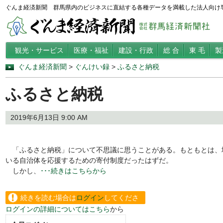
ぐんま経済新聞 群馬県内のビジネスに直結する各種データを満載した法人向け
観光・サービス
医療・福祉
建設・行政
総 合
東 毛
製
ぐんま経済新聞
>
ぐんけい録
>
ふるさと納税
ふるさと納税
2019年6月13日 9:00 AM
「ふるさと納税」について不思議に思うことがある。もともとは、
いる自治体を応援するための寄付制度だったはずだ。
しかし、
･･･続きはこちらから
続きを読む場合は
ログイン
してくださ
ログインの詳細についてはこちら
から
い。