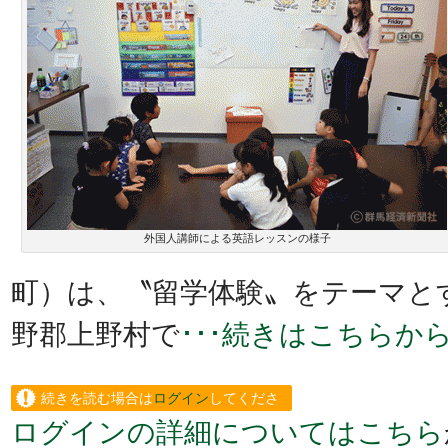
外国人講師による英語レッスンの様子
町）は、〝留学体験〟をテーマと
野郡上野村で
･･･続きはこちらか
続きを読む場合は
ログイン
してくださ
ログインの詳細についてはこちら
い。