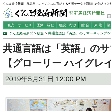
ぐんま経済新聞 群馬県内のビジネスに直結する各種データを満載した法人向け
観光・サービス
医療・福祉
建設・行政
総 合
東 毛
製
ぐんま経済新聞
>
総合
>
共通言語は「英語」のサマーキャンプを
共通言語は「英語」のサ
【グローリー ハイグレ
2019年5月31日 12:00 PM