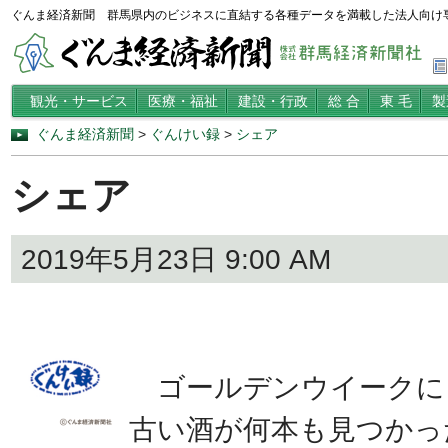
ぐんま経済新聞 群馬県内のビジネスに直結する各種データを満載した法人向け
観光・サービス
医療・福祉
建設・行政
総 合
東 毛
製
ぐんま経済新聞
>
ぐんけい録
>
シェア
シェア
2019年5月23日 9:00 AM
ゴールデンウイークに
古い酒が何本も見つかっ