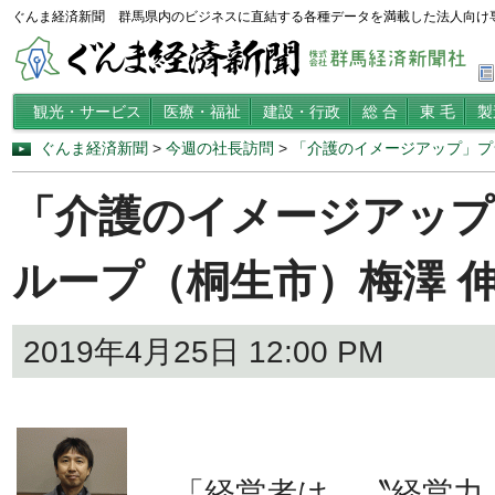
ぐんま経済新聞 群馬県内のビジネスに直結する各種データを満載した法人向け
観光・サービス
医療・福祉
建設・行政
総 合
東 毛
製
ぐんま経済新聞
>
今週の社長訪問
>
「介護のイメージアップ」プ
「介護のイメージアップ
ループ（桐生市）梅澤 
2019年4月25日 12:00 PM
「経営者は、〝経営力