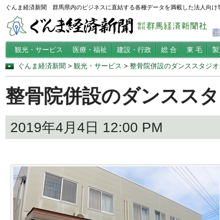
ぐんま経済新聞 群馬県内のビジネスに直結する各種データを満載した法人向け
観光・サービス
医療・福祉
建設・行政
総 合
東 毛
製
ぐんま経済新聞
>
観光・サービス
>
整骨院併設のダンススタジオ
整骨院併設のダンススタ
2019年4月4日 12:00 PM