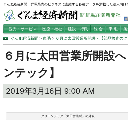
ぐんま経済新聞 群馬県内のビジネスに直結する各種データを満載した法人向け
観光・サービス
医療・福祉
建設・行政
総 合
東 毛
製
ぐんま経済新聞
>
東毛
>
６月に太田営業所開設へ【部品検査のグ
６月に太田営業所開設へ
ンテック】
2019年3月16日 9:00 AM
グリーンテック「太田営業所」の外観