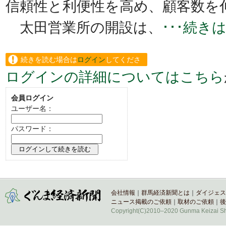
信頼性と利便性を高め、顧客数を
太田営業所の開設は、
･･･続き
続きを読む場合は
ログイン
してくださ
ログインの詳細についてはこちら
い。
会員ログイン
ユーザー名：
パスワード：
会社情報
｜
群馬経済新聞とは
｜
ダイジェス
ニュース掲載のご依頼
｜
取材のご依頼
｜
後
Copyright(C)2010–2020 Gunma Keizai Shi