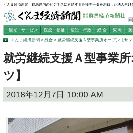
ぐんま経済新聞 群馬県内のビジネスに直結する各種データを満載した法人向け
観光・サービス
医療・福祉
建設・行政
総 合
東 毛
製
ぐんま経済新聞
>
総合
>
就労継続支援Ａ型事業所オープン【サン
就労継続支援Ａ型事業所
ツ】
2018年12月7日 10:00 AM