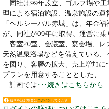
同社は99年設立。ゴルフ場や工
理による宿泊施設、温泉施設の運
「ヘルシーパル赤城」は、年金福
が、同社が09年に取得、運営に乗
客室20室、会議室、宴会場、レ
天然温泉浴場などを備えている。
を図り、客層の拡大、売上増加に
プランを用意することとした。
計画では
･･･続きはこちらから
続きを読む場合は
ログイン
してくださ
ログインの詳細についてはこちら
い。