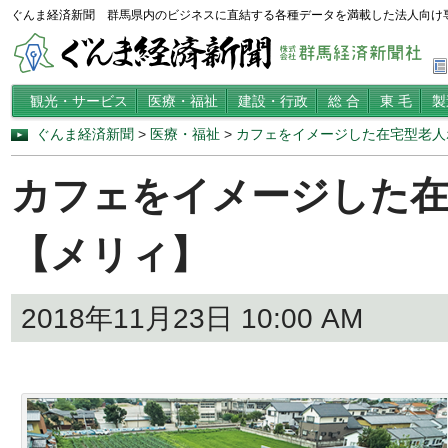
ぐんま経済新聞 群馬県内のビジネスに直結する各種データを満載した法人向け
観光・サービス
医療・福祉
建設・行政
総 合
東 毛
製
ぐんま経済新聞
>
医療・福祉
>
カフェをイメージした在宅型老人
カフェをイメージした在
【メリィ】
2018年11月23日 10:00 AM