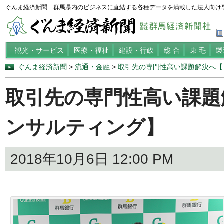
ぐんま経済新聞 群馬県内のビジネスに直結する各種データを満載した法人向け
観光・サービス
医療・福祉
建設・行政
総 合
東 毛
製
ぐんま経済新聞
>
流通・金融
>
取引先の専門性高い課題解決へ【
取引先の専門性高い課題
ンサルティング】
2018年10月6日 12:00 PM