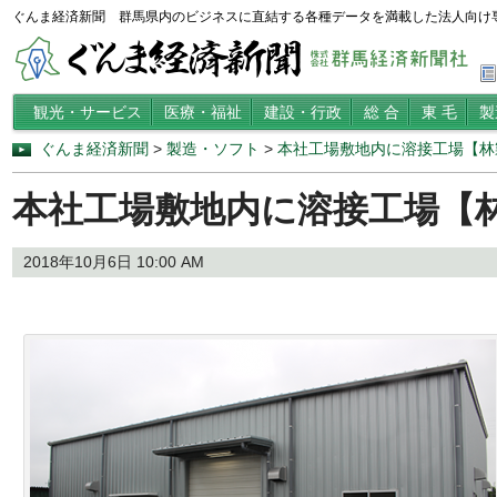
ぐんま経済新聞 群馬県内のビジネスに直結する各種データを満載した法人向け
観光・サービス
医療・福祉
建設・行政
総 合
東 毛
製
ぐんま経済新聞
>
製造・ソフト
>
本社工場敷地内に溶接工場【林
本社工場敷地内に溶接工場【
2018年10月6日 10:00 AM