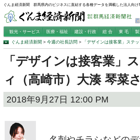
ぐんま経済新聞 群馬県内のビジネスに直結する各種データを満載した法人向け
観光・サービス
医療・福祉
建設・行政
総 合
東 毛
製
ぐんま経済新聞
>
今週の社長訪問
>
「デザインは接客業」ステッ
「デザインは接客業」
ィ（高崎市）大湊 琴菜
2018年9月27日 12:00 PM
名刺やチラシなどのデ