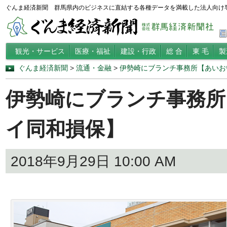
ぐんま経済新聞 群馬県内のビジネスに直結する各種データを満載した法人向け
観光・サービス
医療・福祉
建設・行政
総 合
東 毛
製
ぐんま経済新聞
>
流通・金融
>
伊勢崎にブランチ事務所【あいお
伊勢崎にブランチ事務所
イ同和損保】
2018年9月29日 10:00 AM