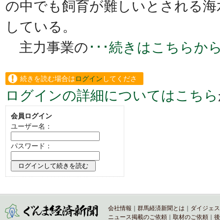
の中でも飼育が難しいとされる海
している。
主力事業の
･･･続きはこちらか
続きを読む場合は
ログイン
してくださ
ログインの詳細についてはこちら
い。
会員ログイン
ユーザー名：
パスワード：
会社情報
｜
群馬経済新聞とは
｜
ダイジェス
ニュース掲載のご依頼
｜
取材のご依頼
｜
後