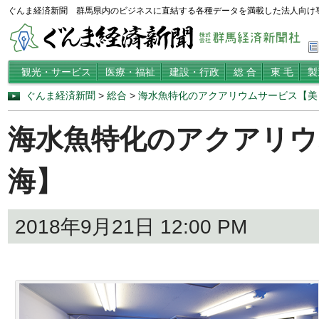
ぐんま経済新聞 群馬県内のビジネスに直結する各種データを満載した法人向け
観光・サービス
医療・福祉
建設・行政
総 合
東 毛
製
ぐんま経済新聞
>
総合
>
海水魚特化のアクアリウムサービス【美
海水魚特化のアクアリウ
海】
2018年9月21日 12:00 PM