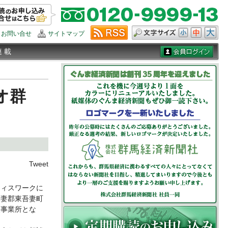
お問い合せ
サイトマップ
連 載
オ群
Tweet
ィスワークに
吾妻郡東吾妻町
援事業所とな