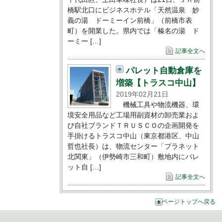
橋駅北口にビジネスホテル「天然温泉 妙
義の湯 ドーミーイン前橋」（前橋市表
町）を開業した。県内では「榛名の湯 ド
ーミー […]
記事全文へ
パレット自動倉庫を
増築【トラスコ中山】
2019年02月21日
機械工具や物流機器、環
境安全用品など工場用副資材の卸売業およ
び自社ブランドＴＲＵＳＣＯの企画開発を
手掛けるトラスコ中山（東京都港区、中山
哲也社長）は、物流センター「プラネット
北関東」（伊勢崎市三和町）敷地内にパレ
ット自 […]
記事全文へ
ページトップへ戻る