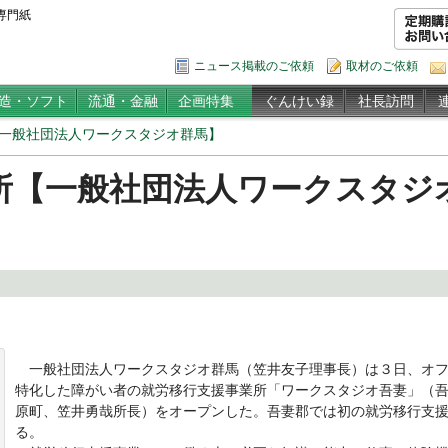
専門紙
ニュース掲載のご依頼
取材のご依頼
造・ソフト
流通・金融
企画特集
ぐんけい録
社長訪問
一般社団法人ワークスタジオ群馬】
所【一般社団法人ワークスタジ
一般社団法人ワークスタジオ群馬（笠井友子理事長）は３日、オフ
特化した障がい者の就労移行支援事業所「ワークスタジオ吾妻」（
原町、笠井勇哉所長）をオープンした。吾妻郡では初の就労移行支
る。