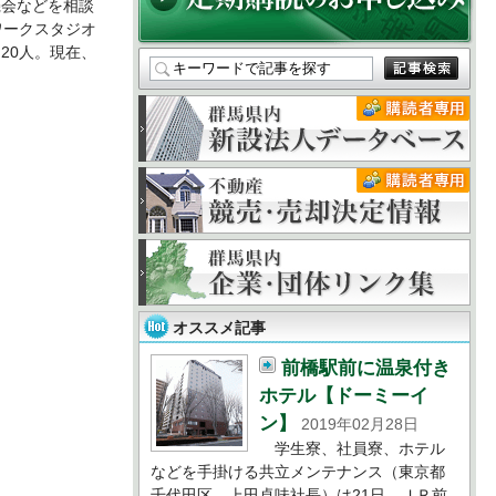
会などを相談
ワークスタジオ
20人。現在、
オススメ記事
前橋駅前に温泉付き
ホテル【ドーミーイ
ン】
2019年02月28日
学生寮、社員寮、ホテル
などを手掛ける共立メンテナンス（東京都
千代田区、上田卓味社長）は21日、ＪＲ前