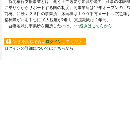
就労移行支援事業とは、働く上で必要な知識や能力、仕事の体験機
に乗りながらサポートする国の制度。同事業所は17年オープンの「
前橋」に続く２番目の事業所。床面積は１００平方メートルで定員は
精神障がいを中心に10人程度が利用。支援期間は２年間。
吾妻地域に事業所を開所したのは、
･･･続きはこちらから
続きを読む場合は
ログイン
してくださ
ログインの詳細についてはこちら
から
い。