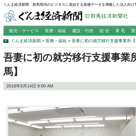
ぐんま経済新聞 群馬県内のビジネスに直結する各種データを満載した法人向け
観光・サービス
医療・福祉
建設・行政
総 合
東 毛
製
ぐんま経済新聞
>
医療・福祉
>
吾妻に初の就労移行支援事業所【
吾妻に初の就労移行支援事業
馬】
2018年9月14日 9:00 AM