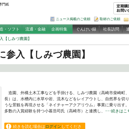
専門紙
ニュース掲載のご依頼
取材のご依頼
造・ソフト
流通・金融
企画特集
ぐんけい録
社長訪問
入【しみづ農園】
に参入【しみづ農園】
造園、外構土木工事などを手掛ける、しみづ農園（高崎市柴崎町、
長）は、水槽内に水草や岩、流木などをレイアウトし、自然界を切
うな景観を再現させる「ネイチャーアクアリウム」事業に乗り出す
多数の入賞経験を持つ小暮浩司氏（高崎市）と連携し、
･･･続きは
続きを読む場合は
ログイン
してくださ