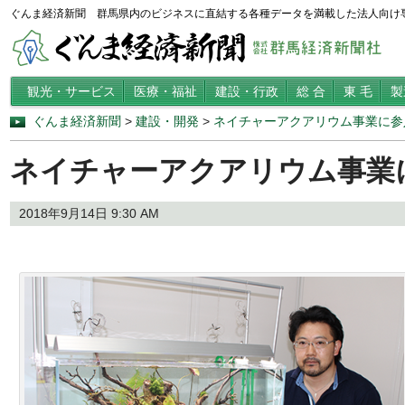
ぐんま経済新聞 群馬県内のビジネスに直結する各種データを満載した法人向け
観光・サービス
医療・福祉
建設・行政
総 合
東 毛
製
ぐんま経済新聞
>
建設・開発
>
ネイチャーアクアリウム事業に参
ネイチャーアクアリウム事業
2018年9月14日 9:30 AM