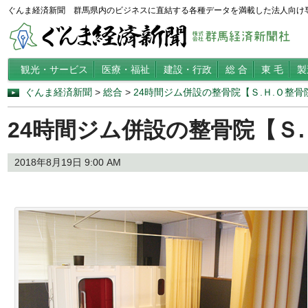
ぐんま経済新聞 群馬県内のビジネスに直結する各種データを満載した法人向け
観光・サービス
医療・福祉
建設・行政
総 合
東 毛
製
ぐんま経済新聞
>
総合
>
24時間ジム併設の整骨院【Ｓ.Ｈ.Ｏ整骨
24時間ジム併設の整骨院【Ｓ.
2018年8月19日 9:00 AM