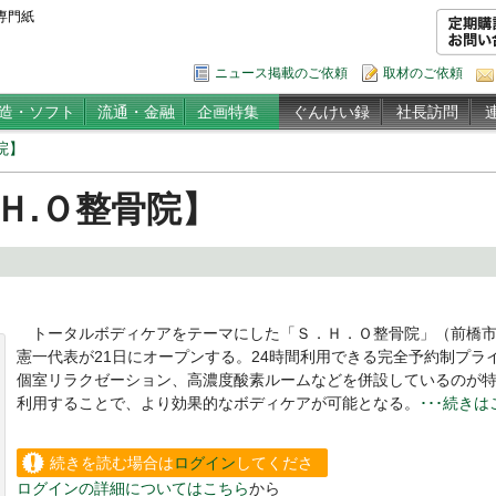
専門紙
ニュース掲載のご依頼
取材のご依頼
造・ソフト
流通・金融
企画特集
ぐんけい録
社長訪問
院】
Ｈ.Ｏ整骨院】
トータルボディケアをテーマにした「Ｓ．Ｈ．Ｏ整骨院」（前橋市
憲一代表が21日にオープンする。24時間利用できる完全予約制プラ
個室リラクゼーション、高濃度酸素ルームなどを併設しているのが
利用することで、より効果的なボディケアが可能となる。
･･･続き
続きを読む場合は
ログイン
してくださ
ログインの詳細についてはこちら
から
い。