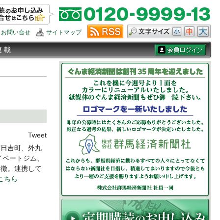
お問い合せ
サイトマップ
連 載
Tweet
日吉町、外丸
イベートジム、
特徴。連携して
はこちら