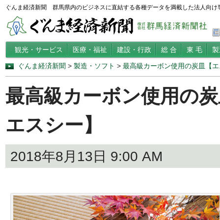
ぐんま経済新聞 群馬県内のビジネスに直結する各種データを満載した法人向け
観光・サービス
医療・福祉
建設・行政
総 合
東 毛
製
ぐんま経済新聞
>
製造・ソフト
>
最高級カーボン使用の炭皿【エ
最高級カーボン使用の炭
エスシー】
2018年8月13日 9:00 AM