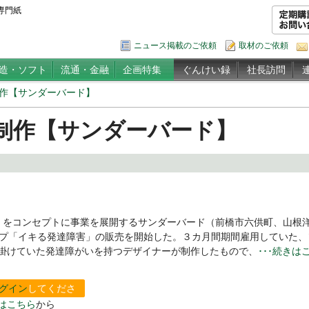
専門紙
ニュース掲載のご依頼
取材のご依頼
造・ソフト
流通・金融
企画特集
ぐんけい録
社長訪問
作【サンダーバード】
制作【サンダーバード】
をコンセプトに事業を展開するサンダーバード（前橋市六供町、山根
ンプ「イキる発達障害」の販売を開始した。３カ月間期間雇用していた、
掛けていた発達障がいを持つデザイナーが制作したもので、
･･･続きは
グイン
してくださ
はこちら
から