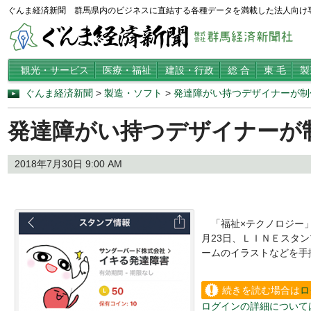
ぐんま経済新聞 群馬県内のビジネスに直結する各種データを満載した法人向け
観光・サービス
医療・福祉
建設・行政
総 合
東 毛
製
ぐんま経済新聞
>
製造・ソフト
>
発達障がい持つデザイナーが制
発達障がい持つデザイナーが
2018年7月30日 9:00 AM
「福祉×テクノロジー」
月23日、ＬＩＮＥスタ
ームのイラストなどを手
続きを読む場合は
ロ
ログインの詳細について
い。