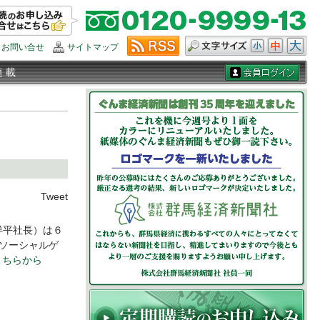
お問い合せ
サイトマップ
連 載
Tweet
洋平社長）は６
ソーシャルゲ
こちらから