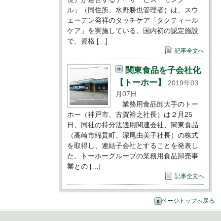
ル」（同住所、水野勝也管理者）は、スウ
ェーデン発祥のタッチケア「タクティール
ケア」を実施している。国内初の認定施設
で、資格 […]
記事全文へ
関東食品を子会社化
【トーホー】
2019年03
月07日
業務用食品卸大手のトー
ホー（神戸市、古賀裕之社長）は２月25
日、同社の持分法適用関連会社、関東食品
（高崎市綿貫町、深尾由美子社長）の株式
を取得し、連結子会社とすることを発表し
た。トーホーグループの業務用食品卸売事
業との […]
記事全文へ
ページトップへ戻る