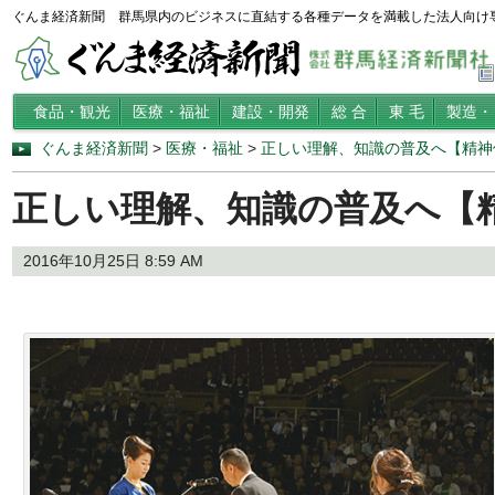
ぐんま経済新聞 群馬県内のビジネスに直結する各種データを満載した法人向け
食品・観光
医療・福祉
建設・開発
総 合
東 毛
製造・
ぐんま経済新聞
>
医療・福祉
>
正しい理解、知識の普及へ【精神
正しい理解、知識の普及へ【
2016年10月25日 8:59 AM