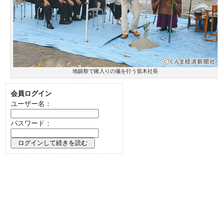
地鎮祭で鍬入りの儀を行う笛木社長
会員ログイン
ユーザー名：
パスワード：