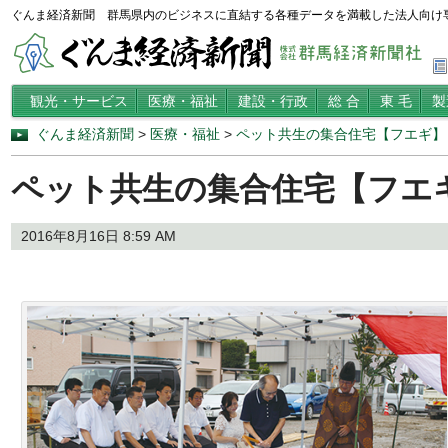
ぐんま経済新聞 群馬県内のビジネスに直結する各種データを満載した法人向け
観光・サービス
医療・福祉
建設・行政
総 合
東 毛
製
ぐんま経済新聞
>
医療・福祉
>
ペット共生の集合住宅【フエギ】
ペット共生の集合住宅【フエ
2016年8月16日 8:59 AM