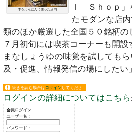
ｌ Ｓｈｏｐ」
木をふんだんに使った店内
たモダンな店内
類のほか厳選した全国５０銘柄の
７月初旬には喫茶コーナーも開設
まなしょうゆの味覚を試してもら
及・促進、情報発信の場にしたい
続きを読む場合は
ログイン
してくださ
ログインの詳細についてはこちら
い。
会員ログイン
ユーザー名：
パスワード：