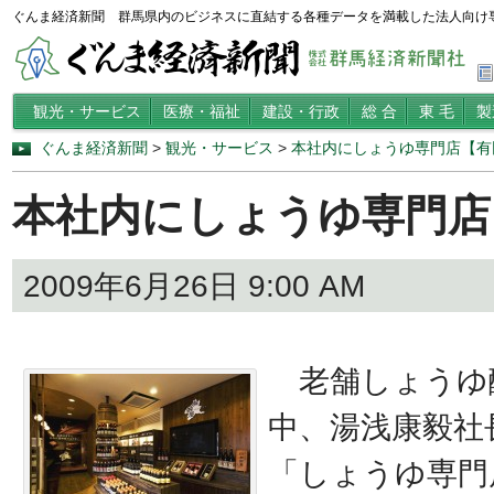
ぐんま経済新聞 群馬県内のビジネスに直結する各種データを満載した法人向け
観光・サービス
医療・福祉
建設・行政
総 合
東 毛
製
ぐんま経済新聞
>
観光・サービス
>
本社内にしょうゆ専門店【有
本社内にしょうゆ専門店
2009年6月26日 9:00 AM
老舗しょうゆ
中、湯浅康毅社
「しょうゆ専門