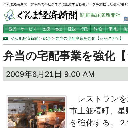
ぐんま経済新聞 群馬県内のビジネスに直結する各種データを満載した法人向け
観光・サービス
医療・福祉
建設・行政
総 合
東 毛
製
ぐんま経済新聞
>
総合
>
弁当の宅配事業を強化【シャクナゲ】
弁当の宅配事業を強化【
2009年6月21日 9:00 AM
レストランを
市上並榎町、星
を強化する。２