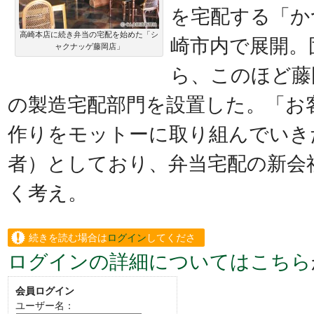
を宅配する「か
高崎本店に続き弁当の宅配を始めた「シ
崎市内で展開。
ャクナッゲ藤岡店」
ら、このほど藤
の製造宅配部門を設置した。「お
作りをモットーに取り組んでいき
者）としており、弁当宅配の新会
く考え。
続きを読む場合は
ログイン
してくださ
ログインの詳細についてはこちら
い。
会員ログイン
ユーザー名：