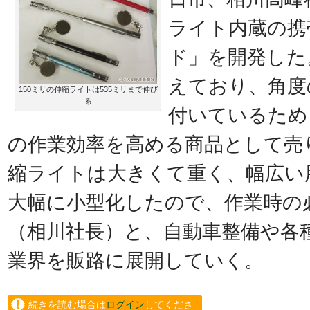
ライト内蔵の携
ド」を開発した
えており、角度
150ミリの伸縮ライトは535ミリまで伸び
る
付いているため
の作業効率を高める商品として売
縮ライトは大きくて重く、幅広い
大幅に小型化したので、作業時の
（相川社長）と、自動車整備や各
業界を販路に展開していく。
続きを読む場合は
ログイン
してくださ