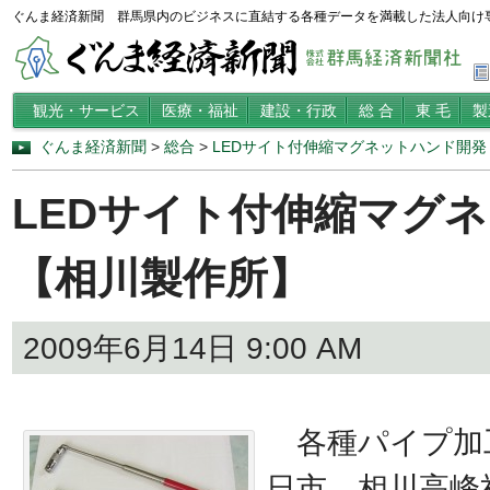
ぐんま経済新聞 群馬県内のビジネスに直結する各種データを満載した法人向け
観光・サービス
医療・福祉
建設・行政
総 合
東 毛
製
ぐんま経済新聞
>
総合
>
LEDサイト付伸縮マグネットハンド開
LEDサイト付伸縮マグ
【相川製作所】
2009年6月14日 9:00 AM
各種パイプ加
日市、相川高峰