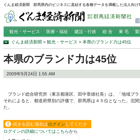
ぐんま経済新聞 群馬県内のビジネスに直結する各種データを満載した法人向け
観光・サービス
医療・福祉
建設・行政
総 合
東 毛
製
ぐんま経済新聞
>
観光・サービス
>
本県のブランド力は45位
本県のブランド力は45位
2009年9月24日 1:55 AM
ブランド総合研究所（東京都港区、田中章雄社長）は、「地域ブラ
それによると、都道府県別の評価で、群馬県は４５位となった。北関
た。
続きを読む場合は
ログイン
してくださ
ログインの詳細についてはこちら
から
い。