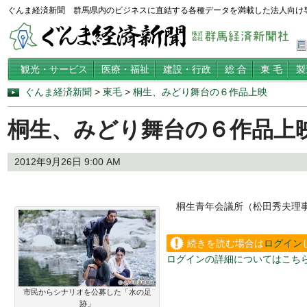
ぐんま経済新聞 群馬県内のビジネスに直結する各種データを満載した法人向け
観光・サービス
医療・福祉
建設・行政
総 合
東 毛
製
ぐんま経済新聞
>
東毛
>
桐生、みどり舞台の６作品上映
桐生、みどり舞台の６作品上
2012年9月26日 9:00 AM
桐生青年会議所（松田秀夫理事
続きを読む場合は
ログイン
ログインの詳細についてはこち
い。
市民からシナリオを公募した「水の足
跡」