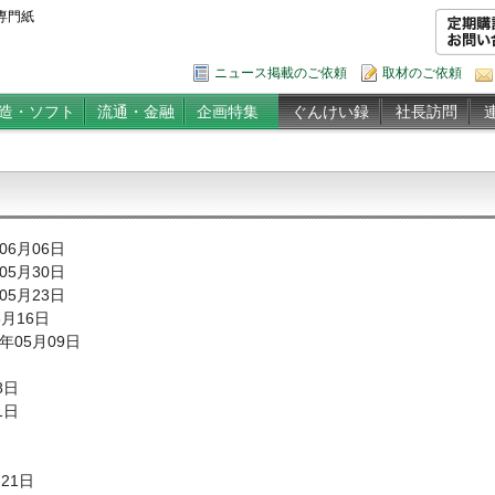
専門紙
ニュース掲載のご依頼
取材のご依頼
造・ソフト
流通・金融
企画特集
ぐんけい録
社長訪問
年06月06日
年05月30日
年05月23日
5月16日
9年05月09日
8日
1日
月21日