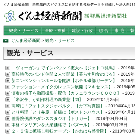
ぐんま経済新聞 群馬県内のビジネスに直結する各種データを満載した法人向け
観光・サービス
医療・福祉
建設・行政
総 合
東 毛
製
ぐんま経済新聞
>
観光・サービス
観光・サービス
「ヴィーガン」でインバウンド拡大へ【ジェトロ群馬】
- 2019
高校時代のバンド仲間２人で開業【暮らす和食のぼる】
- 2019
新コンベンションホールを開設【ホテル磯部ガーデン】
- 2019
ファッション・メイクのレッスン展開【マキセンス】
- 2019年0
演奏の様子を動画撮影・配信【カフェラウンジＣＯＣＯ】
- 201
「米沢亭」が創作料理の新業態【旬】
- 2019年04月25日
高崎に「フォトスタジオパルク」【丹下写真館】
- 2019年04月1
とり料理「とり弁慶」前橋に【ボストンハウス】
- 2019年04月1
整骨院併設のダンススタジオ【トリガー】
- 2019年04月04日
本格イタリアンを大衆価格で【パズール】
- 2019年03月28日
２・５倍に拡張し移転オープン【かわはら整骨院】
- 2019年03