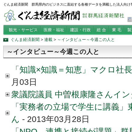
ぐんま経済新聞 群馬県内のビジネスに直結する各種データを満載した法人向け
観光・サービス
医療・福祉
建設・行政
総 合
東 毛
製
ぐんま経済新聞
>
連載
>
～インタビュー～今週この人と
～インタビュー～今週この人と
「知識×知識＝知恵」マクロ社長
月03日
衆議院議員 中曽根康隆さんイン
「実務者の立場で学生に講義」
ん
- 2013年03月28日
「NPO、連携と接続が課題」群