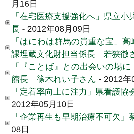
月16日
「在宅医療支援強化へ」県立小
長
- 2012年08月09日
「はにわは群馬の貴重な宝」高
課埋蔵文化財担当係長 若狭徹
「『ことば』との出会いの場に
館長 篠木れい子さん
- 2012
「定着率向上に注力」県看護協
2012年05月10日
「企業再生も早期治療不可欠」
08日