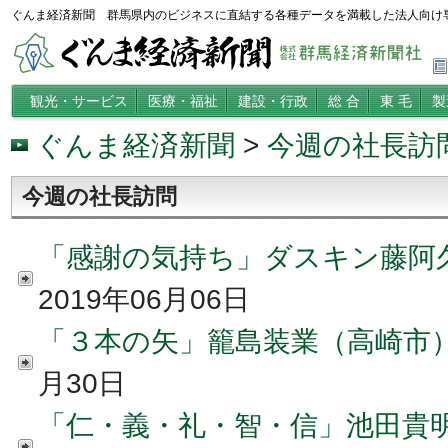
ぐんま経済新聞 群馬県内のビジネスに直結する各種データを満載した法人向け
観光・サービス
医療・福祉
建設・行政
総 合
東 毛
製
ぐんま経済新聞
>
今週の社長訪
今週の社長訪問
「感謝の気持ち」ダスキン藤阿
2019年06月06日
「３本の矢」籠島装業（高崎市）
月30日
「仁・義・礼・智・信」池田貴