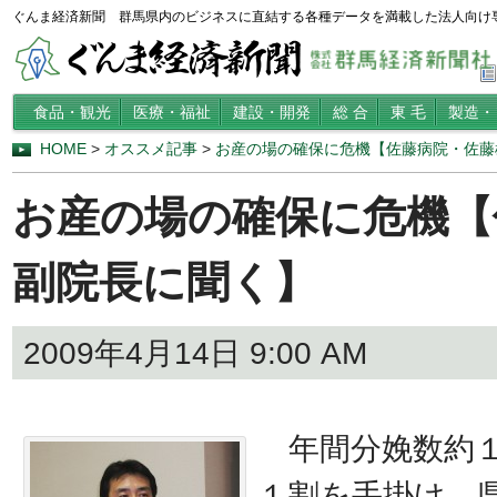
ぐんま経済新聞 群馬県内のビジネスに直結する各種データを満載した法人向け
食品・観光
医療・福祉
建設・開発
総 合
東 毛
製造・
HOME
>
オススメ記事
>
お産の場の確保に危機【佐藤病院・佐藤
お産の場の確保に危機【
副院長に聞く】
2009年4月14日 9:00 AM
年間分娩数約１
１割を手掛け、