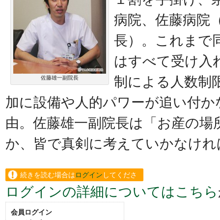
病院、佐藤病院
長）。これまで
はすべて受け入
制による人数制
佐藤雄一副院長
加に設備や人的パワーが追い付か
由。佐藤雄一副院長は「お産の場
か、皆で真剣に考えていかなければ」と
続きを読む場合は
ログイン
してくださ
ログインの詳細についてはこちら
い。
会員ログイン