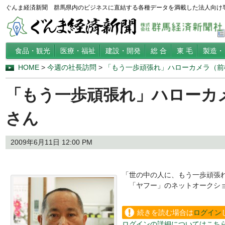
ぐんま経済新聞 群馬県内のビジネスに直結する各種データを満載した法人向け
食品・観光
医療・福祉
建設・開発
総 合
東 毛
製造・
HOME
>
今週の社長訪問
>
「もう一歩頑張れ」ハローカメラ（前
「もう一歩頑張れ」ハローカ
さん
2009年6月11日 12:00 PM
「世の中の人に、もう一歩頑張
「ヤフー」のネットオークション
続きを読む場合は
ログイン
ログインの詳細についてはこち