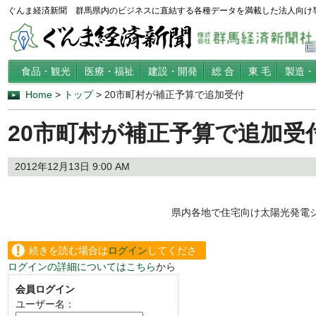
ぐんま経済新聞 群馬県内のビジネスに直結する各種データを満載した法人向け
食品・観光
医療・福祉
建設・開発
総 合
東 毛
製造・
Home
>
トップ
> 20市町村が補正予算で追加受付
20市町村が補正予算で追加受
2012年12月13日 9:00 AM
県内各地で住宅向け太陽光発電システ
続きを読む場合は
ログイン
してくださ
ログインの詳細についてはこちら
から
い。
会員ログイン
ユーザー名：