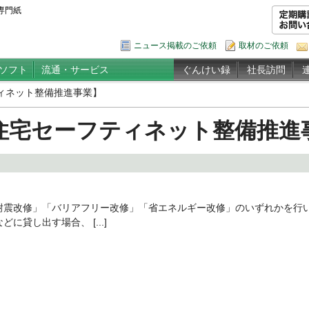
専門紙
ニュース掲載のご依頼
取材のご依頼
ソフト
流通・サービス
ぐんけい録
社長訪問
ィネット整備推進事業】
住宅セーフティネット整備推進
震改修」「バリアフリー改修」「省エネルギー改修」のいずれかを行
貸し出す場合、 [...]