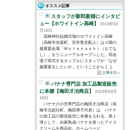
オススメ記事
スタッフが新郎新婦にインタビ
ュー【ホワイトイン高崎】
2013年03
月16日
高崎神社結婚式場のホワイトイン高崎
（高崎市赤坂町、宮井竜支配人）は３階の
披露宴会場「Ｍｏｔｅｎａｓｈｉ（もてな
し）」をリニューアルオープンした。同会
場で挙式するカップルにスタッフが「なぜ
披露宴をしたいか」ということから [...]
記事全文へ
バナナ専門店 加工品製造販売
に本腰【梅田才冶商店】
2013年03月
10日
バナナの小売専門店の梅田才冶商店（前
橋市元総社町、梅田厚子代表）は、バナナ
の加工品の製造販売に本腰を入れる。第１
弾として、自家熟成バナナを使ったアイス
クリームを商品化。ホームページ