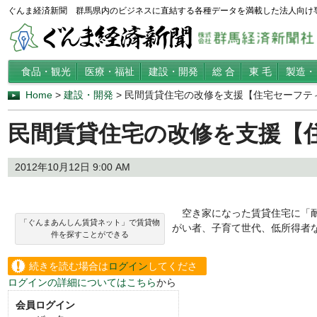
ぐんま経済新聞 群馬県内のビジネスに直結する各種データを満載した法人向け
食品・観光
医療・福祉
建設・開発
総 合
東 毛
製造・
Home
>
建設・開発
> 民間賃貸住宅の改修を支援【住宅セーフテ
民間賃貸住宅の改修を支援【
2012年10月12日 9:00 AM
空き家になった賃貸住宅に「耐
「ぐんまあんしん賃貸ネット」で賃貸物
がい者、子育て世代、低所得者などに
件を探すことができる
続きを読む場合は
ログイン
してくださ
ログインの詳細についてはこちら
から
い。
会員ログイン