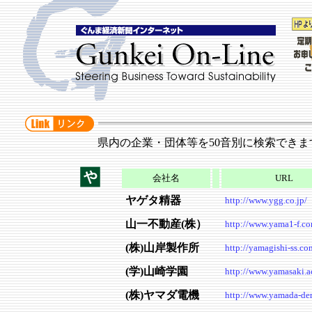
県内の企業・団体等を50音別に検索できま
会社名
URL
ヤゲタ精器
http://www.ygg.co.jp/
山一不動産(株）
http://www.yama1-f.co
(株)山岸製作所
http://yamagishi-ss.co
(学)山崎学園
http://www.yamasaki.ac
(株)ヤマダ電機
http://www.yamada-den