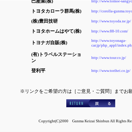
巴産業(株)
http://www.tomoe-sangy
トヨタカローラ群馬(株)
http://corolla-gunma.toyo
(株)豊田技研
http://www.toyoda.ne.jp/
トヨタホームはやて(株)
http://www.88-10.com/
http://www.toyonaga-
トヨナガ自販(株)
car.jp/php_appl/index.p
(有)トラベルステーショ
http://www.tour.co.jp/
ン
登利平
http://www.torihei.co.jp/
※リンクをご希望の方は［ご意見・ご質問］までお
Copyright(C)2000 Gunma Keizai Shinbun All Rights Re