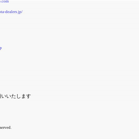
o.com
ta-dealers.jp/
hp
願いいたします
served.