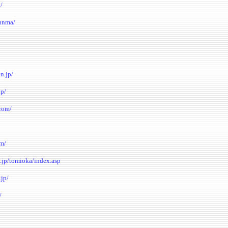
/
gunma/
n.jp/
jp/
com/
m/
o.jp/tomioka/index.asp
.jp/
/