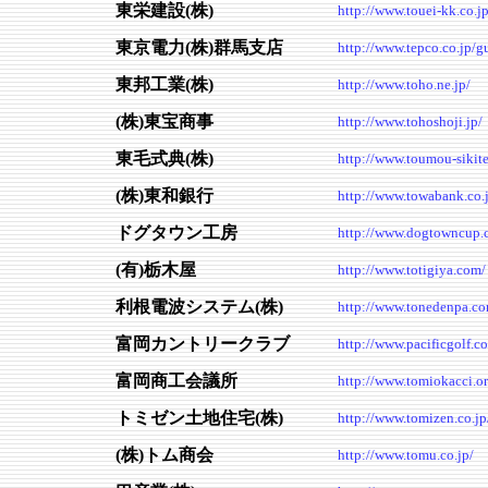
東栄建設(株)
http://www.touei-kk.co.jp
東京電力(株)群馬支店
http://www.tepco.co.jp/
東邦工業(株)
http://www.toho.ne.jp/
(株)東宝商事
http://www.tohoshoji.jp/
東毛式典(株)
http://www.toumou-sikite
(株)東和銀行
http://www.towabank.co.
ドグタウン工房
http://www.dogtowncup.
(有)栃木屋
http://www.totigiya.com/
利根電波システム(株)
http://www.tonedenpa.co
富岡カントリークラブ
http://www.pacificgolf.c
富岡商工会議所
http://www.tomiokacci.or
トミゼン土地住宅(株)
http://www.tomizen.co.jp
(株)トム商会
http://www.tomu.co.jp/