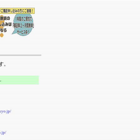
す。
L
kyo.jp/
.jp/