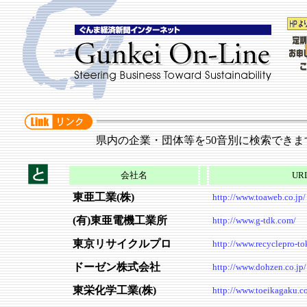
県内の企業・団体等を50音別に検索できま
会社名
UR
東亜工業(株)
http://www.toaweb.co.jp/
(有)東亜電機工業所
http://www.g-tdk.com/
東京リサイクルプロ
http://www.recyclepro-to
ドーゼン株式会社
http://www.dohzen.co.jp/
東栄化学工業(株)
http://www.toeikagaku.co