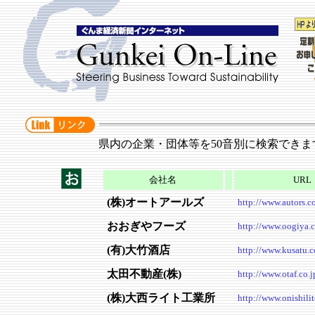
県内の企業・団体等を50音別に検索できま
会社名
URL
(株)オートアールズ
http://www.autors.co
おおぎやフーズ
http://www.oogiya.
(有)大竹酒店
http://www.kusatu.
太田不動産(株)
http://www.otaf.co.j
(株)大西ライト工業所
http://www.onishilit