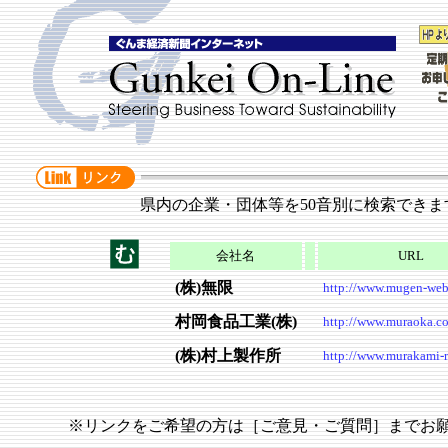
県内の企業・団体等を50音別に検索できま
会社名
URL
(株)無限
http://www.mugen-web.
村岡食品工業(株)
http://www.muraoka.co
(株)村上製作所
http://www.murakami-m
※リンクをご希望の方は［ご意見・ご質問］までお