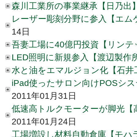
森川工業所の事業継承【日乃出
レーザー彫刻分野に参入【エム
14日
吾妻工場に40億円投資【リンテ
LED照明に新規参入【渡辺製作
水と油をエマルジョン化【石井
iPad使ったサロン向けPOS
2011年01月31日
低速高トルクモーターが脚光【
2011年01月24日
工場増設し材料自動倉庫【モハ