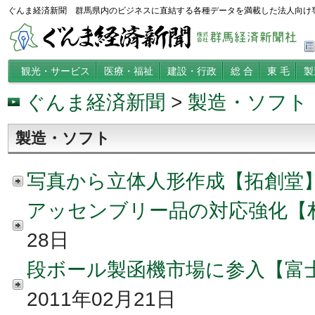
ぐんま経済新聞 群馬県内のビジネスに直結する各種データを満載した法人向け
観光・サービス
医療・福祉
建設・行政
総 合
東 毛
製
ぐんま経済新聞
>
製造・ソフト
製造・ソフト
写真から立体人形作成【拓創堂
アッセンブリー品の対応強化【
28日
段ボール製函機市場に参入【富
2011年02月21日